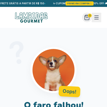
 FRETE GRÁTIS A PARTIR DE R$ 150
•
✨ CUPOM
10% OFF
•
🚚
PRIMEIRACOMPRA
0
?
Oops!
O faro falhou!